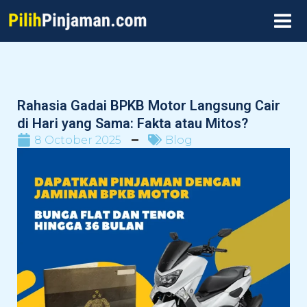
Skip
MAI
to
MEN
content
Rahasia Gadai BPKB Motor Langsung Cair
di Hari yang Sama: Fakta atau Mitos?
8 October 2025
Blog