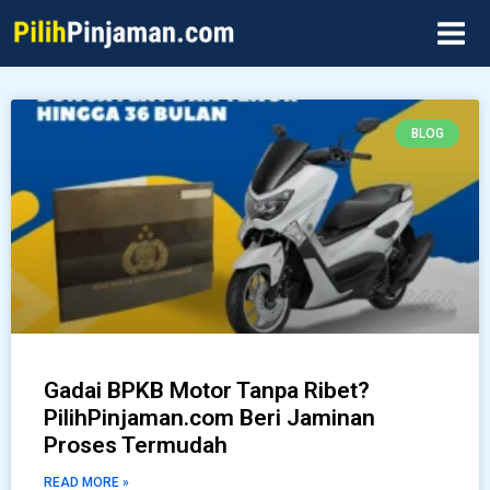
Skip
MAI
to
MEN
content
Page
Page
Page
Page
Page
BLOG
Gadai BPKB Motor Tanpa Ribet?
PilihPinjaman.com Beri Jaminan
Proses Termudah
READ MORE »