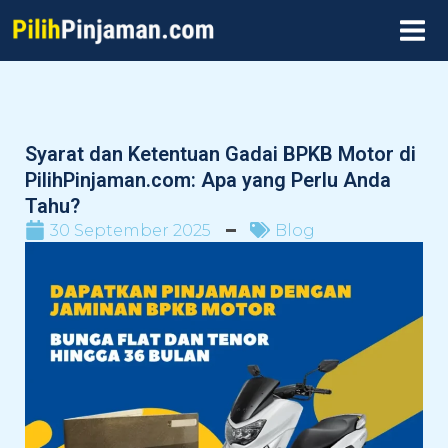
Skip
MAI
to
MEN
content
Syarat dan Ketentuan Gadai BPKB Motor di
PilihPinjaman.com: Apa yang Perlu Anda
Tahu?
30 September 2025
Blog