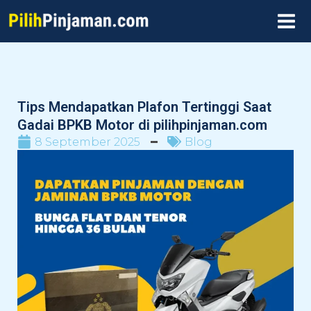
Skip
MAI
to
MEN
content
Tips Mendapatkan Plafon Tertinggi Saat
Gadai BPKB Motor di pilihpinjaman.com
8 September 2025
Blog