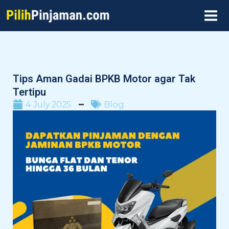
Skip
MAI
to
MEN
content
Tips Aman Gadai BPKB Motor agar Tak
Tertipu
4 July 2025
Blog