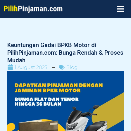
Skip
MAI
to
MEN
content
Keuntungan Gadai BPKB Motor di
PilihPinjaman.com: Bunga Rendah & Proses
Mudah
1 August 2025
Blog