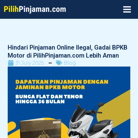
Skip
MAI
to
MEN
content
Hindari Pinjaman Online Ilegal, Gadai BPKB
Motor di PilihPinjaman.com Lebih Aman
31 July 2025
Blog