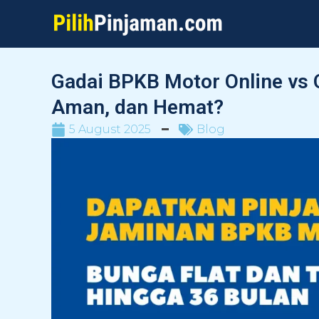
Skip
to
content
Gadai BPKB Motor Online vs O
Aman, dan Hemat?
5 August 2025
Blog