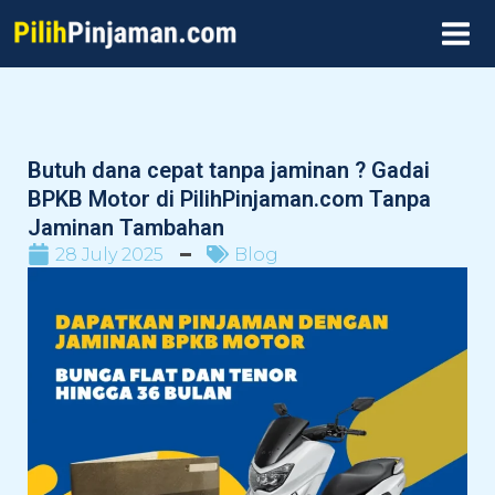
Skip
MAI
to
MEN
content
Butuh dana cepat tanpa jaminan ? Gadai
BPKB Motor di PilihPinjaman.com Tanpa
Jaminan Tambahan
28 July 2025
Blog