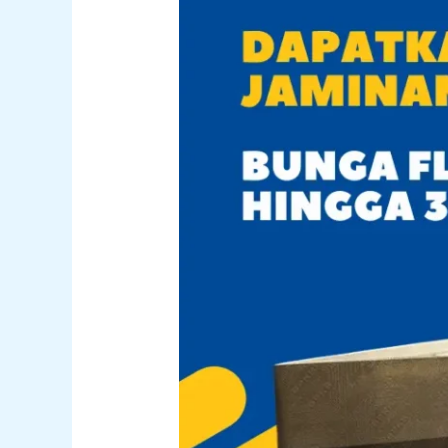
untuk
Biaya
Pendidikan
Anak?
Ini
Strategi
Terbaiknya