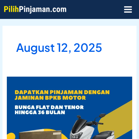
Skip
MAI
to
MEN
content
August 12, 2025
Bunga
Kompetitif!
Bandingkan
Gadai
BPKB
Motor
di
pilihpinjaman.com
dengan